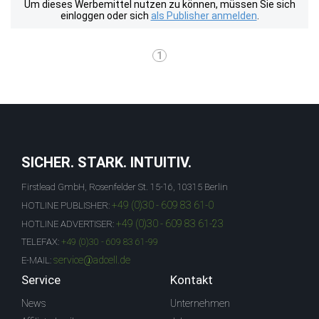
Um dieses Werbemittel nutzen zu können, müssen Sie sich
einloggen oder sich
als Publisher anmelden
.
1
SICHER. STARK. INTUITIV.
Firstlead GmbH, Rosenfelder St. 15-16, 10315 Berlin
+49 (0)30 - 609 83 61-0
HOTLINE PUBLISHER:
+49 (0)30 - 609 83 61-23
HOTLINE ADVERTISER:
TELEFAX:
+49 (0)30 - 609 83 61-99
service@adcell.de
E-MAIL:
Service
Kontakt
News
Unternehmen