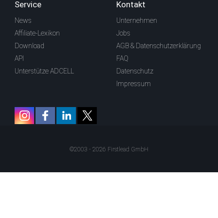
Service
Kontakt
News
Unternehmen
Affiliate-Lexikon
Jobs
Download
AGB & Datenschutzerklärung
API
FAQ
Unterstütze ADCELL
Datenschutz
Impressum
©2003 - 2026 Firstlead GmbH