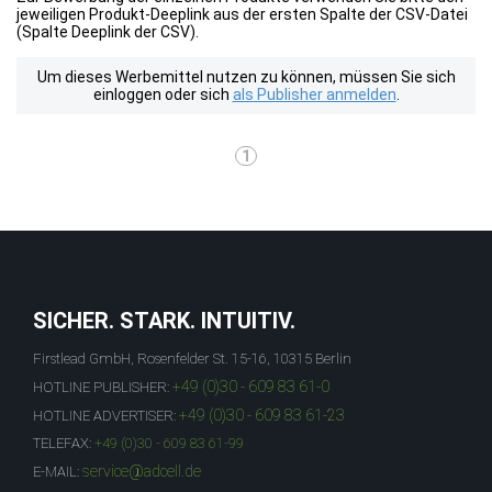
jeweiligen Produkt-Deeplink aus der ersten Spalte der CSV-Datei
(Spalte Deeplink der CSV).
Um dieses Werbemittel nutzen zu können, müssen Sie sich
einloggen oder sich
als Publisher anmelden
.
1
SICHER. STARK. INTUITIV.
Firstlead GmbH, Rosenfelder St. 15-16, 10315 Berlin
+49 (0)30 - 609 83 61-0
HOTLINE PUBLISHER:
+49 (0)30 - 609 83 61-23
HOTLINE ADVERTISER:
TELEFAX:
+49 (0)30 - 609 83 61-99
service@adcell.de
E-MAIL: