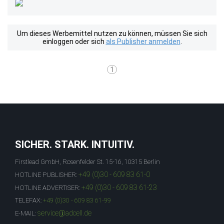
Um dieses Werbemittel nutzen zu können, müssen Sie sich
einloggen oder sich
als Publisher anmelden
.
1
SICHER. STARK. INTUITIV.
Firstlead GmbH, Rosenfelder St. 15-16, 10315 Berlin
+49 (0)30 - 609 83 61-0
HOTLINE PUBLISHER:
+49 (0)30 - 609 83 61-23
HOTLINE ADVERTISER:
TELEFAX:
+49 (0)30 - 609 83 61-99
service@adcell.de
E-MAIL: