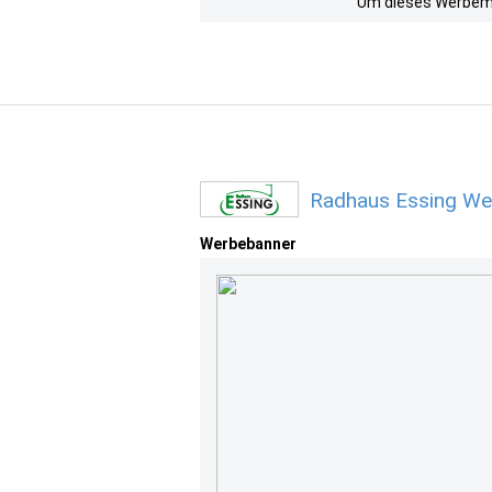
Um dieses Werbemit
Radhaus Essing We
Werbebanner