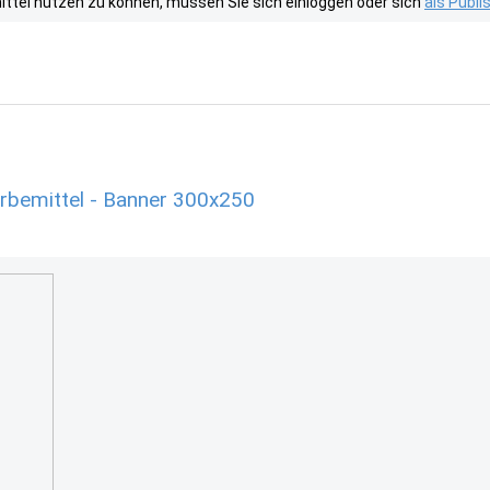
tel nutzen zu können, müssen Sie sich einloggen oder sich
als Publ
rbemittel - Banner 300x250