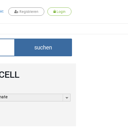
kt
Registrieren
Login
suchen
DCELL
rmate