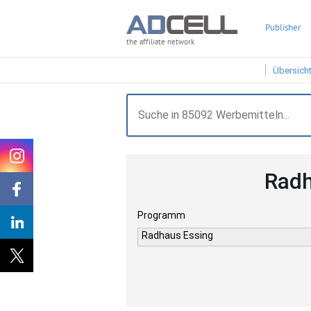
Publisher
the affiliate network
Übersich
Radh
Programm
Radhaus Essing