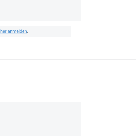
isher anmelden
.