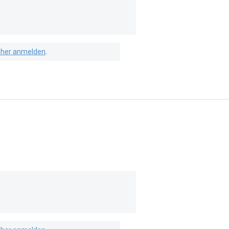
isher anmelden
.