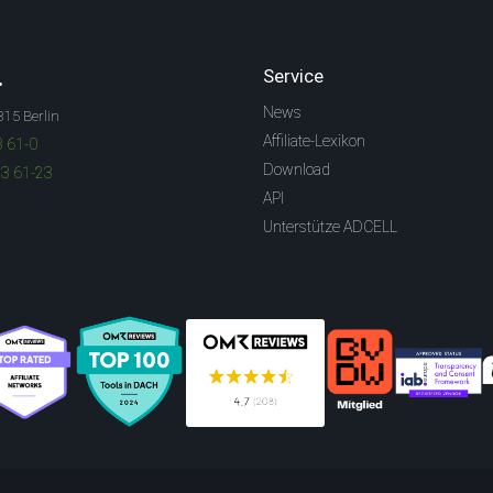
.
Service
News
315 Berlin
Affiliate-Lexikon
3 61-0
Download
83 61-23
API
Unterstütze ADCELL