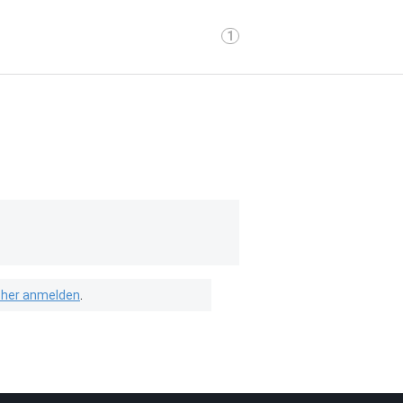
1
isher anmelden
.