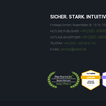
SICHER. STARK. INTUITIV
Firstlead GmbH, Rosenfelder St. 15-16, 10
+49 (0)30 - 609 8
HOTLINE PUBLISHER:
+49 (0)30 - 609 
HOTLINE ADVERTISER:
TELEFAX:
+49 (0)30 - 609 83 61-99
service@adcell.de
E-MAIL: