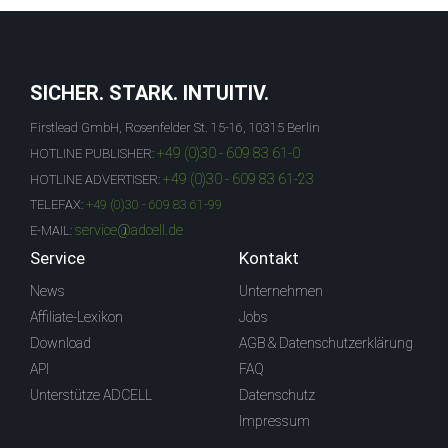
SICHER. STARK. INTUITIV.
Firstlead GmbH, Rosenfelder St. 15-16, 10315 Berlin
+49 (0)30 - 609 83 61-0
HOTLINE PUBLISHER:
+49 (0)30 - 609 83 61-23
HOTLINE ADVERTISER:
TELEFAX:
+49 (0)30 - 609 83 61-99
service@adcell.de
E-MAIL:
Service
Kontakt
News
Unternehmen
Affiliate-Lexikon
Jobs
Download
AGB & Datenschutzerklärung
API
FAQ
Unterstütze ADCELL
Datenschutz
Impressum