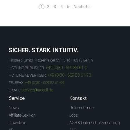
1
2
3
4
5
Nächste
SICHER. STARK. INTUITIV.
Firstlead GmbH, Rosenfelder St. 15-16, 10315 Berlin
+49 (0)30 - 609 83 61-0
HOTLINE PUBLISHER:
+49 (0)30 - 609 83 61-23
HOTLINE ADVERTISER:
TELEFAX:
+49 (0)30 - 609 83 61-99
service@adcell.de
E-MAIL:
Service
Kontakt
News
Unternehmen
Affiliate-Lexikon
Jobs
Download
AGB & Datenschutzerklärung