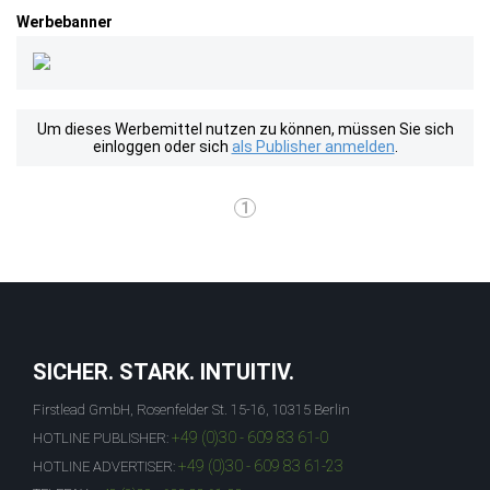
Werbebanner
Um dieses Werbemittel nutzen zu können, müssen Sie sich
einloggen oder sich
als Publisher anmelden
.
1
SICHER. STARK. INTUITIV.
Firstlead GmbH, Rosenfelder St. 15-16, 10315 Berlin
+49 (0)30 - 609 83 61-0
HOTLINE PUBLISHER:
+49 (0)30 - 609 83 61-23
HOTLINE ADVERTISER: