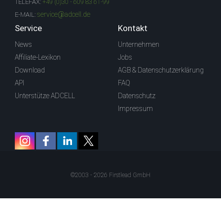
TELEFAX:
+49 (0)30 - 609 83 61-99
service@adcell.de
E-MAIL:
Service
Kontakt
News
Unternehmen
Affiliate-Lexikon
Jobs
Download
AGB & Datenschutzerklärung
API
FAQ
Unterstütze ADCELL
Datenschutz
Impressum
©2003 - 2026 Firstlead GmbH