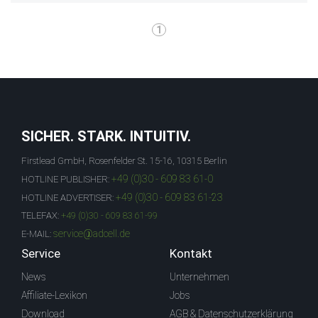
1
SICHER. STARK. INTUITIV.
Firstlead GmbH, Rosenfelder St. 15-16, 10315 Berlin
+49 (0)30 - 609 83 61-0
HOTLINE PUBLISHER:
+49 (0)30 - 609 83 61-23
HOTLINE ADVERTISER:
TELEFAX:
+49 (0)30 - 609 83 61-99
service@adcell.de
E-MAIL:
Service
Kontakt
News
Unternehmen
Affiliate-Lexikon
Jobs
Download
AGB & Datenschutzerklärung