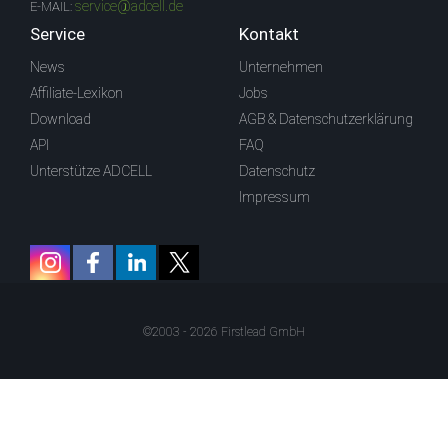
service@adcell.de
E-MAIL:
Service
Kontakt
News
Unternehmen
Affiliate-Lexikon
Jobs
Download
AGB & Datenschutzerklärung
API
FAQ
Unterstütze ADCELL
Datenschutz
Impressum
©2003 - 2026 Firstlead GmbH