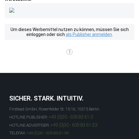
Um dieses Werbemittel nutzen zu können, müssen Sie sich
einloggen oder sich
als Publisher anmelden
.
1
SICHER. STARK. INTUITIV.
Firstlead GmbH, Rosenfelder St. 15-16, 10315 Berlin
+49 (0)30 - 609 83 61-0
HOTLINE PUBLISHER:
+49 (0)30 - 609 83 61-23
HOTLINE ADVERTISER:
TELEFAX:
+49 (0)30 - 609 83 61-99