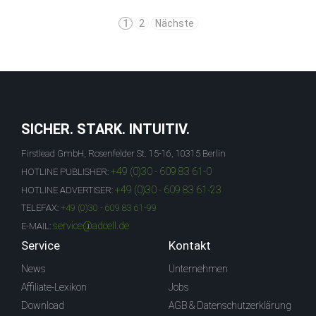
1
2
Nächste
SICHER. STARK. INTUITIV.
Firstlead GmbH, Rosenfelder St. 15-16, 10315 Berlin
+49 (0)30 - 609 83 61-0
HOTLINE PUBLISHER:
+49 (0)30 - 609 83 61-23
HOTLINE ADVERTISER:
TELEFAX:
+49 (0)30 - 609 83 61-99
service@adcell.de
E-MAIL:
Service
Kontakt
News
Unternehmen
Affiliate-Lexikon
Jobs
Download
AGB & Datenschutzerklärung