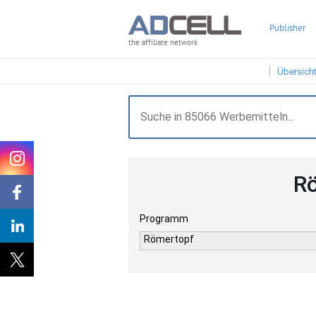
Publisher
the affiliate network
Übersich
Rö
Programm
Römertopf