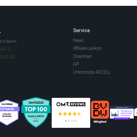
.
Service
News
315 Berlin
Affiliate-Lexikon
3 61-0
Download
83 61-23
API
Unterstütze ADCELL