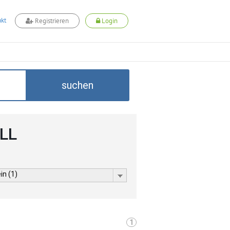
kt
Registrieren
Login
suchen
ELL
in (1)
1