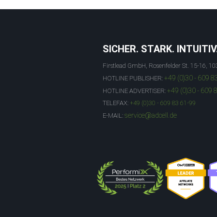
SICHER. STARK. INTUITIV
Firstlead GmbH, Rosenfelder St. 15-16, 10
+49 (0)30 - 609 8
HOTLINE PUBLISHER:
+49 (0)30 - 609 
HOTLINE ADVERTISER:
TELEFAX:
+49 (0)30 - 609 83 61-99
service@adcell.de
E-MAIL: