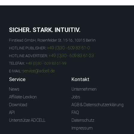
SICHER. STARK. INTUITIV.
Firstlead GmbH, Rosenfelder St. 15-16, 10315 Berlin
+49 (0)30 - 609 83 61-0
HOTLINE PUBLISHER:
+49 (0)30 - 609 83 61-23
HOTLINE ADVERTISER:
TELEFAX:
+49 (0)30 - 609 83 61-99
service@adcell.de
E-MAIL:
Service
Kontakt
News
Unternehmen
Affiliate-Lexikon
Jobs
Download
AGB & Datenschutzerklärung
API
FAQ
Unterstütze ADCELL
Datenschutz
Impressum