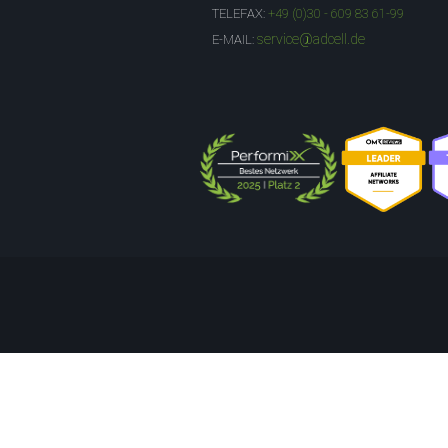
TELEFAX:
+49 (0)30 - 609 83 61-99
service@adcell.de
E-MAIL: