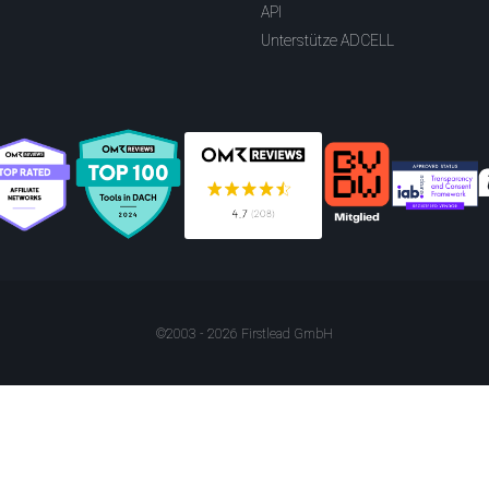
API
Unterstütze ADCELL
©2003 - 2026 Firstlead GmbH