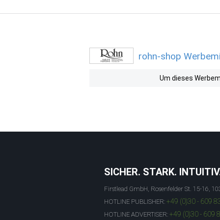
rohn-shop Werbemit
Um dieses Werbemit
SICHER. STARK. INTUITIV
Firstlead GmbH, Rosenfelder St. 15-16, 10
+49 (0)30 - 609 8
HOTLINE PUBLISHER:
+49 (0)30 - 609 
HOTLINE ADVERTISER: