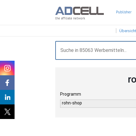
Publisher
the affiliate network
Übersich
r
Programm
rohn-shop