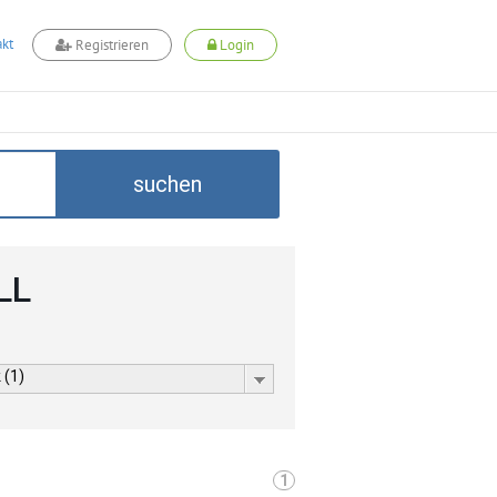
kt
Registrieren
Login
suchen
LL
 (1)
1