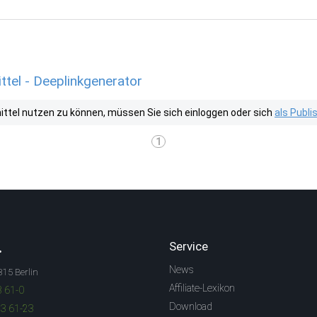
tel - Deeplinkgenerator
tel nutzen zu können, müssen Sie sich einloggen oder sich
als Publ
1
.
Service
News
315 Berlin
Affiliate-Lexikon
3 61-0
Download
83 61-23