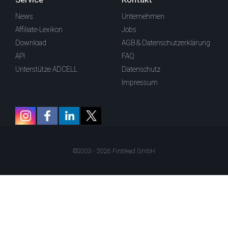
News
Unternehmen
Affiliate-Lexikon
Jobs
Download
AGB & Datenschutzerklärung
API
FAQ
Unterstütze ADCELL
Datenschutz
Impressum
©2003 - 2026 Firstlead GmbH