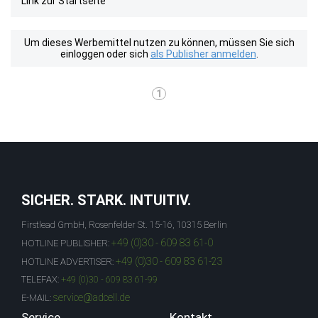
Link zur Startseite
Um dieses Werbemittel nutzen zu können, müssen Sie sich
einloggen oder sich
als Publisher anmelden
.
1
SICHER. STARK. INTUITIV.
Firstlead GmbH, Rosenfelder St. 15-16, 10315 Berlin
+49 (0)30 - 609 83 61-0
HOTLINE PUBLISHER:
+49 (0)30 - 609 83 61-23
HOTLINE ADVERTISER:
TELEFAX:
+49 (0)30 - 609 83 61-99
service@adcell.de
E-MAIL:
Service
Kontakt