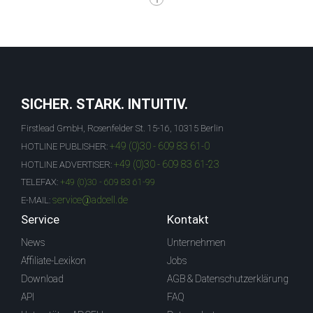
SICHER. STARK. INTUITIV.
Firstlead GmbH, Rosenfelder St. 15-16, 10315 Berlin
+49 (0)30 - 609 83 61-0
HOTLINE PUBLISHER:
+49 (0)30 - 609 83 61-23
HOTLINE ADVERTISER:
TELEFAX:
+49 (0)30 - 609 83 61-99
service@adcell.de
E-MAIL:
Service
Kontakt
News
Unternehmen
Affiliate-Lexikon
Jobs
Download
AGB & Datenschutzerklärung
API
FAQ