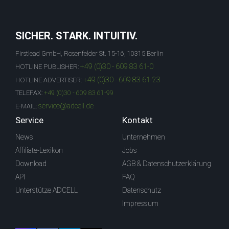
SICHER. STARK. INTUITIV.
Firstlead GmbH, Rosenfelder St. 15-16, 10315 Berlin
+49 (0)30 - 609 83 61-0
HOTLINE PUBLISHER:
+49 (0)30 - 609 83 61-23
HOTLINE ADVERTISER:
TELEFAX:
+49 (0)30 - 609 83 61-99
service@adcell.de
E-MAIL:
Service
Kontakt
News
Unternehmen
Affiliate-Lexikon
Jobs
Download
AGB & Datenschutzerklärung
API
FAQ
Unterstütze ADCELL
Datenschutz
Impressum