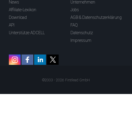
News
Unternehmen
Affiliate-Lexikon
Jobs
Download
AGB & Datenschutzerklärung
API
FAQ
Unterstütze ADCELL
Datenschutz
Impressum
©2003 - 2026 Firstlead GmbH