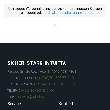
Um dieses Werbemittel nutzen zu können, müssen Sie sich
einloggen oder sich
als Publisher anmelden
.
1
SICHER. STARK. INTUITIV.
Firstlead GmbH, Rosenfelder St. 15-16, 10315 Berlin
+49 (0)30 - 609 83 61-0
HOTLINE PUBLISHER:
+49 (0)30 - 609 83 61-23
HOTLINE ADVERTISER:
TELEFAX:
+49 (0)30 - 609 83 61-99
service@adcell.de
E-MAIL:
Service
Kontakt