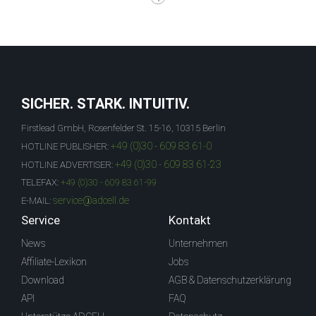
SICHER. STARK. INTUITIV.
Firstlead GmbH, Rosenfelder St. 15-16, 10315 Berlin
+49 (0)30 - 609 83 61-0
HOTLINE PUBLISHER:
+49 (0)30 - 609 83 61-23
HOTLINE ADVERTISER:
TELEFAX:
+49 (0)30 - 609 83 61-99
service@adcell.de
E-MAIL:
Service
Kontakt
News
Unternehmen
Affiliate-Lexikon
Jobs
Download
AGB & Datenschutzerklärung
API
FAQ