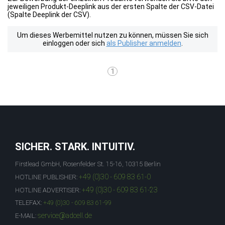
jeweiligen Produkt-Deeplink aus der ersten Spalte der CSV-Datei
(Spalte Deeplink der CSV).
Um dieses Werbemittel nutzen zu können, müssen Sie sich
einloggen oder sich
als Publisher anmelden
.
1
SICHER. STARK. INTUITIV.
Firstlead GmbH, Rosenfelder St. 15-16, 10315 Berlin
+49 (0)30 - 609 83 61-0
HOTLINE PUBLISHER:
+49 (0)30 - 609 83 61-23
HOTLINE ADVERTISER:
TELEFAX:
+49 (0)30 - 609 83 61-99
service@adcell.de
E-MAIL: