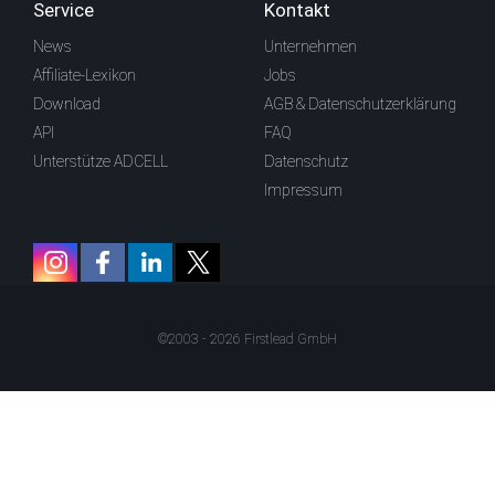
Service
Kontakt
News
Unternehmen
Affiliate-Lexikon
Jobs
Download
AGB & Datenschutzerklärung
API
FAQ
Unterstütze ADCELL
Datenschutz
Impressum
©2003 - 2026 Firstlead GmbH