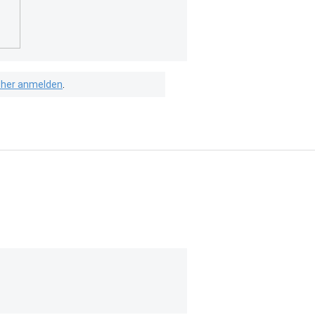
isher anmelden
.