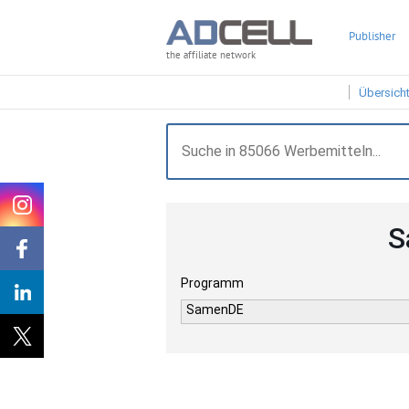
Publisher
the affiliate network
Übersich
S
Programm
SamenDE