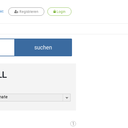
kt
Registrieren
Login
suchen
LL
rmate
1