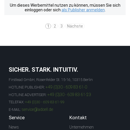
Um dieses Werbemittel nutzen zu können, müssen Sie sich
einloggen oder sich
als Publisher anmelden
.
1
2
3
Nächste
SICHER. STARK. INTUITIV.
Firstlead GmbH, Rosenfelder St. 15-16, 10315 Berlin
+49 (0)30 - 609 83 61-0
HOTLINE PUBLISHER:
+49 (0)30 - 609 83 61-23
HOTLINE ADVERTISER:
TELEFAX:
+49 (0)30 - 609 83 61-99
service@adcell.de
E-MAIL:
Service
Kontakt
News
Unternehmen