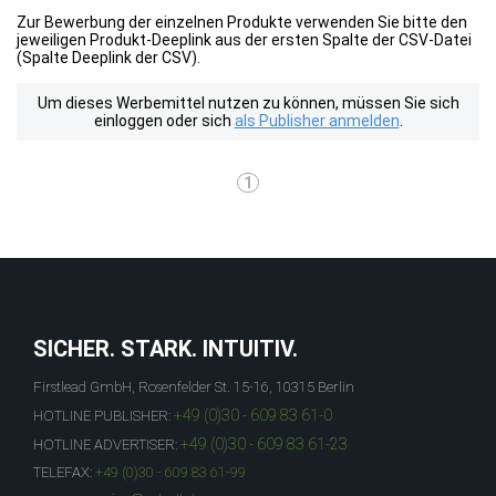
Zur Bewerbung der einzelnen Produkte verwenden Sie bitte den
jeweiligen Produkt-Deeplink aus der ersten Spalte der CSV-Datei
(Spalte Deeplink der CSV).
Um dieses Werbemittel nutzen zu können, müssen Sie sich
einloggen oder sich
als Publisher anmelden
.
1
SICHER. STARK. INTUITIV.
Firstlead GmbH, Rosenfelder St. 15-16, 10315 Berlin
+49 (0)30 - 609 83 61-0
HOTLINE PUBLISHER:
+49 (0)30 - 609 83 61-23
HOTLINE ADVERTISER:
TELEFAX:
+49 (0)30 - 609 83 61-99