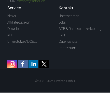
service@adcell.de
E-MAIL:
Service
Kontakt
News
Unternehmen
Affiliate-Lexikon
Jobs
Download
AGB & Datenschutzerklärung
API
FAQ
Unterstütze ADCELL
Datenschutz
Impressum
©2003 - 2026 Firstlead GmbH