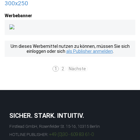
300x250
Werbebanner
Um dieses Werbemittel nutzen zu können, müssen Sie sich
einloggen oder sich
als Publisher anmelden
.
1
2
Nächste
SICHER. STARK. INTUITIV.
Firstlead GmbH, Rosenfelder St. 15-16, 10315 Berlin
+49 (0)30 - 609 83 61-0
HOTLINE PUBLISHER: