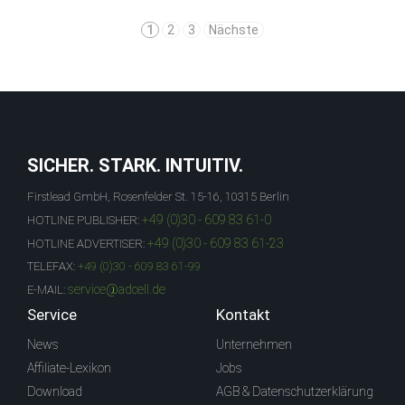
1
2
3
Nächste
SICHER. STARK. INTUITIV.
Firstlead GmbH, Rosenfelder St. 15-16, 10315 Berlin
+49 (0)30 - 609 83 61-0
HOTLINE PUBLISHER:
+49 (0)30 - 609 83 61-23
HOTLINE ADVERTISER:
TELEFAX:
+49 (0)30 - 609 83 61-99
service@adcell.de
E-MAIL:
Service
Kontakt
News
Unternehmen
Affiliate-Lexikon
Jobs
Download
AGB & Datenschutzerklärung