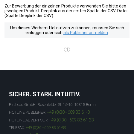
Zur Bewerbung der einzelnen Produkte verwenden Sie bitte den
jeweiligen Produkt-Deeplink aus der ersten Spalte der CSV-Datei
(Spalte Deeplink der CSV).
Um dieses Werbemittel nutzen zu können, müssen Sie sich
einloggen oder sich
als Publisher anmelden
.
1
SICHER. STARK. INTUITIV.
Firstlead GmbH, Rosenfelder St. 15-16, 10315 Berlin
+49 (0)30 - 609 83 61-0
HOTLINE PUBLISHER:
+49 (0)30 - 609 83 61-23
HOTLINE ADVERTISER:
TELEFAX:
+49 (0)30 - 609 83 61-99