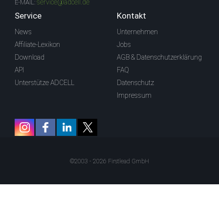
service@adcell.de
E-MAIL:
Service
Kontakt
News
Unternehmen
Affiliate-Lexikon
Jobs
Download
AGB & Datenschutzerklärung
API
FAQ
Unterstütze ADCELL
Datenschutz
Impressum
©2003 - 2026 Firstlead GmbH