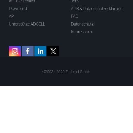
Affiliate-Lexikon
Jobs
Download
AGB & Datenschutzerklärung
API
FAQ
Unterstütze ADCELL
Datenschutz
Impressum
©2003 - 2026 Firstlead GmbH