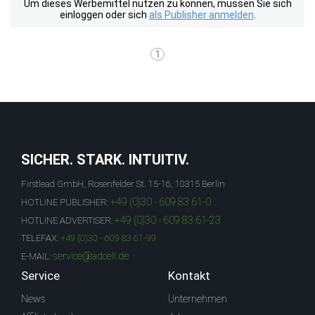
Um dieses Werbemittel nutzen zu können, müssen Sie sich
einloggen oder sich
als Publisher anmelden
.
1
SICHER. STARK. INTUITIV.
Firstlead GmbH, Rosenfelder St. 15-16, 10315 Berlin
+49 (0)30 - 609 83 61-0
HOTLINE PUBLISHER:
+49 (0)30 - 609 83 61-23
HOTLINE ADVERTISER:
TELEFAX:
+49 (0)30 - 609 83 61-99
service@adcell.de
E-MAIL:
Service
Kontakt
News
Unternehmen