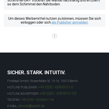
Schimmel-DRY trocknet die Wände nachhaltig und entzieht
so dem Schimmel den Nährboden.
Um dieses Werbemittel nutzen zu können, müssen Sie sich
einloggen oder sich
als Publisher anmelden
.
1
SICHER. STARK. INTUITIV.
Firstlead GmbH, Rosenfelder St. 15-16, 10315 Berlin
+49 (0)30 - 609 83 61-0
HOTLINE PUBLISHER:
+49 (0)30 - 609 83 61-23
HOTLINE ADVERTISER:
TELEFAX:
+49 (0)30 - 609 83 61-99
service@adcell.de
E-MAIL: