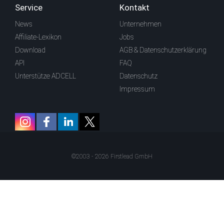
Service
Kontakt
News
Unternehmen
Affiliate-Lexikon
Jobs
Download
AGB & Datenschutzerklärung
API
FAQ
Unterstütze ADCELL
Datenschutz
Impressum
©2003 - 2026 Firstlead GmbH