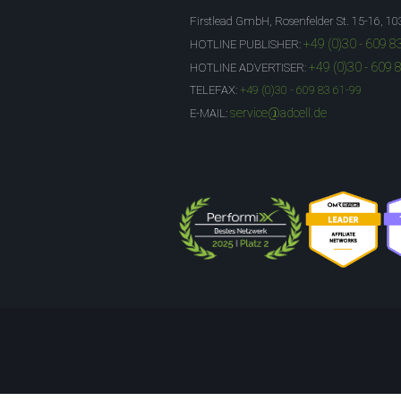
Firstlead GmbH, Rosenfelder St. 15-16, 10
+49 (0)30 - 609 8
HOTLINE PUBLISHER:
+49 (0)30 - 609 
HOTLINE ADVERTISER:
TELEFAX:
+49 (0)30 - 609 83 61-99
service@adcell.de
E-MAIL: