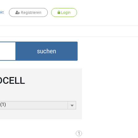
kt
Registrieren
Login
suchen
ADCELL
 (1)
1