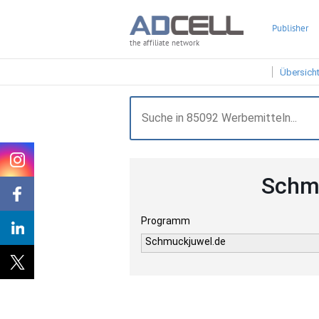
Publisher
the affiliate network
Übersich
Schmu
Programm
Schmuckjuwel.de