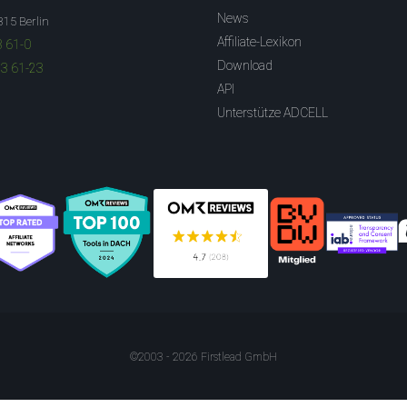
News
315 Berlin
Affiliate-Lexikon
3 61-0
Download
83 61-23
API
Unterstütze ADCELL
©2003 - 2026 Firstlead GmbH