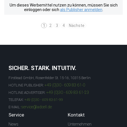
Um dieses Werbemittel nutzen zu können, müssen Sie sich
einloggen oder sich
als Publisher anmelden
.
1
2
3
4
Nächste
SICHER. STARK. INTUITIV.
Firstlead GmbH, Rosenfelder St. 15-16, 10315 Berlin
+49 (0)30 - 609 83 61-0
HOTLINE PUBLISHER:
+49 (0)30 - 609 83 61-23
HOTLINE ADVERTISER:
TELEFAX:
+49 (0)30 - 609 83 61-99
service@adcell.de
E-MAIL:
Service
Kontakt
News
Unternehmen