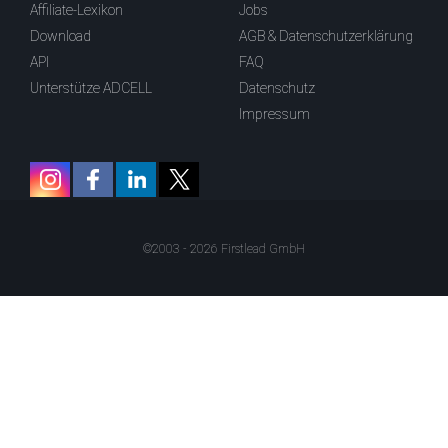
Affiliate-Lexikon
Jobs
Download
AGB & Datenschutzerklärung
API
FAQ
Unterstütze ADCELL
Datenschutz
Impressum
©2003 - 2026 Firstlead GmbH