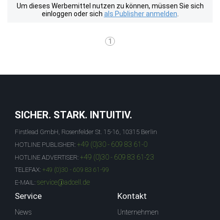
Um dieses Werbemittel nutzen zu können, müssen Sie sich
einloggen oder sich
als Publisher anmelden
.
1
SICHER. STARK. INTUITIV.
Firstlead GmbH, Rosenfelder St. 15-16, 10315 Berlin
+49 (0)30 - 609 83 61-0
HOTLINE PUBLISHER:
+49 (0)30 - 609 83 61-23
HOTLINE ADVERTISER:
TELEFAX:
+49 (0)30 - 609 83 61-99
service@adcell.de
E-MAIL:
Service
Kontakt
News
Unternehmen