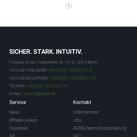
1
SICHER. STARK. INTUITIV.
Firstlead GmbH, Rosenfelder St. 15-16, 10315 Berlin
+49 (0)30 - 609 83 61-0
HOTLINE PUBLISHER:
+49 (0)30 - 609 83 61-23
HOTLINE ADVERTISER:
TELEFAX:
+49 (0)30 - 609 83 61-99
service@adcell.de
E-MAIL:
Service
Kontakt
News
Unternehmen
Affiliate-Lexikon
Jobs
Download
AGB & Datenschutzerklärung
API
FAQ