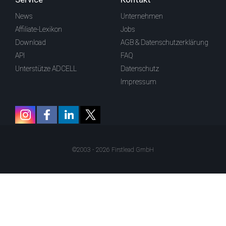
News
Unternehmen
Affiliate-Lexikon
Jobs
Download
AGB & Datenschutzerklärung
API
FAQ
Unterstütze ADCELL
Datenschutz
Impressum
©2003 - 2026 Firstlead GmbH