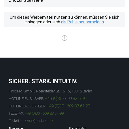
Link zur Startseite
Um dieses Werbemittel nutzen zu können, müssen Sie sich
einloggen oder sich
als Publisher anmelden
.
1
SICHER. STARK. INTUITIV.
Firstlead GmbH, Rosenfelder St. 15-16, 10315 Berlin
+49 (0)30 - 609 83 61-0
HOTLINE PUBLISHER:
+49 (0)30 - 609 83 61-23
HOTLINE ADVERTISER:
TELEFAX:
+49 (0)30 - 609 83 61-99
service@adcell.de
E-MAIL:
Service
Kontakt