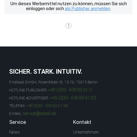
Um dieses Werbemittel nutzen zu können, müssen Sie sich
einloggen oder sich
als Publisher anmelden
.
1
SICHER. STARK. INTUITIV.
Firstlead GmbH, Rosenfelder St. 15-16, 10315 Berlin
+49 (0)30 - 609 83 61-0
HOTLINE PUBLISHER:
+49 (0)30 - 609 83 61-23
HOTLINE ADVERTISER:
TELEFAX:
+49 (0)30 - 609 83 61-99
service@adcell.de
E-MAIL:
Service
Kontakt
News
Unternehmen