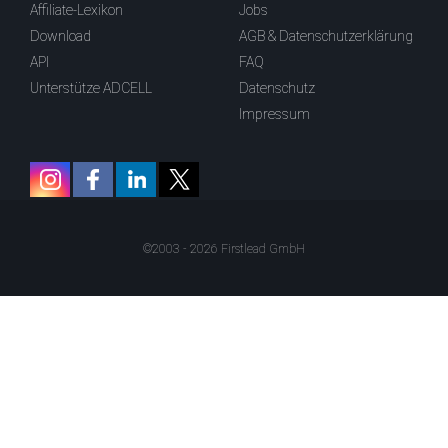
Affiliate-Lexikon
Jobs
Download
AGB & Datenschutzerklärung
API
FAQ
Unterstütze ADCELL
Datenschutz
Impressum
©2003 - 2026 Firstlead GmbH