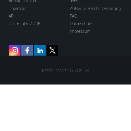
Affiliate-Lexikon
Jobs
Download
AGB & Datenschutzerklärung
API
FAQ
Unterstütze ADCELL
Datenschutz
Impressum
©2003 - 2026 Firstlead GmbH