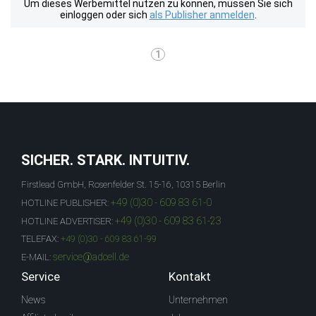
Um dieses Werbemittel nutzen zu können, müssen Sie sich
einloggen oder sich
als Publisher anmelden
.
1
SICHER. STARK. INTUITIV.
Firstlead GmbH, Rosenfelder St. 15-16, 10315 Berlin
+49 (0)30 - 609 83 61-0
HOTLINE PUBLISHER:
+49 (0)30 - 609 83 61-23
HOTLINE ADVERTISER:
TELEFAX:
+49 (0)30 - 609 83 61-99
service@adcell.de
E-MAIL:
Service
Kontakt
News
Unternehmen