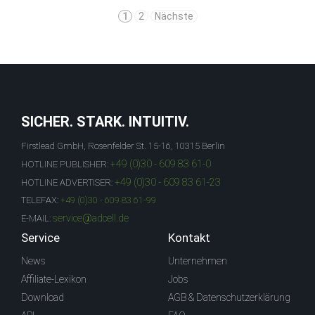
1
2
Nächste
SICHER. STARK. INTUITIV.
Firstlead GmbH, Rosenfelder St. 15-16, 10315 Berlin
+49 (0)30 - 609 83 61-0
HOTLINE PUBLISHER:
+49 (0)30 - 609 83 61-23
HOTLINE ADVERTISER:
TELEFAX:
+49 (0)30 - 609 83 61-99
service@adcell.de
E-MAIL:
Service
Kontakt
News
Unternehmen
Affiliate-Lexikon
Jobs
Download
AGB & Datenschutzerklärung