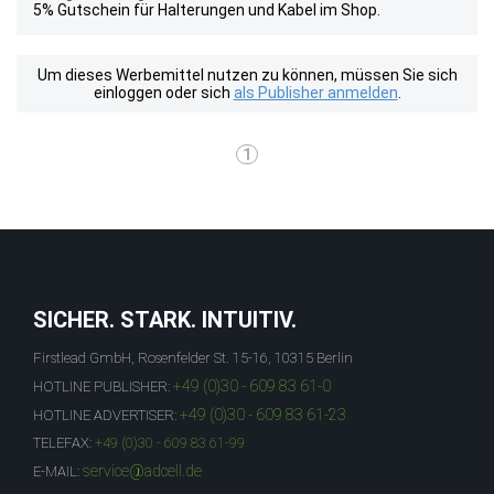
5% Gutschein für Halterungen und Kabel im Shop.
Um dieses Werbemittel nutzen zu können, müssen Sie sich
einloggen oder sich
als Publisher anmelden
.
1
SICHER. STARK. INTUITIV.
Firstlead GmbH, Rosenfelder St. 15-16, 10315 Berlin
+49 (0)30 - 609 83 61-0
HOTLINE PUBLISHER:
+49 (0)30 - 609 83 61-23
HOTLINE ADVERTISER:
TELEFAX:
+49 (0)30 - 609 83 61-99
service@adcell.de
E-MAIL: