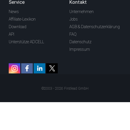
Service
Kontakt
News
Unternehmen
Affiliate-Lexikon
Jobs
Download
AGB & Datenschutzerklärung
API
FAQ
Unterstütze ADCELL
Datenschutz
Impressum
©2003 - 2026 Firstlead GmbH