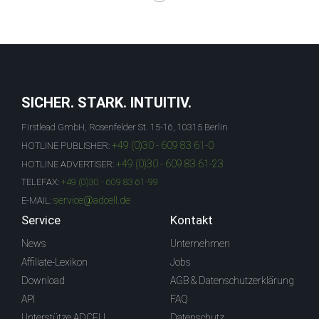
SICHER. STARK. INTUITIV.
Firstlead GmbH, Rosenfelder St. 15-16, 10315 Berlin
+49 (0)30 - 609 83 61-0
HOTLINE PUBLISHER:
+49 (0)30 - 609 83 61-23
HOTLINE ADVERTISER:
TELEFAX:
+49 (0)30 - 609 83 61-99
service@adcell.de
E-MAIL:
Service
Kontakt
News
Unternehmen
Affiliate-Lexikon
Jobs
Download
AGB & Datenschutzerklärung
API
FAQ
Unterstütze ADCELL
Datenschutz