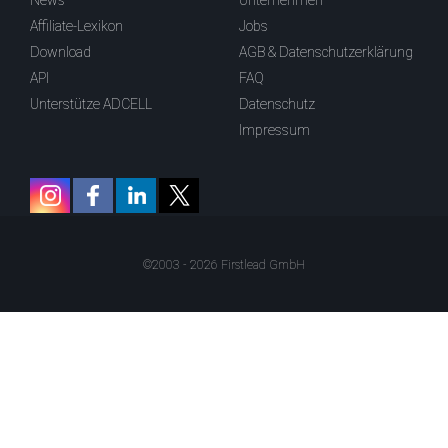
News
Unternehmen
Affiliate-Lexikon
Jobs
Download
AGB & Datenschutzerklärung
API
FAQ
Unterstütze ADCELL
Datenschutz
Impressum
©2003 - 2026 Firstlead GmbH