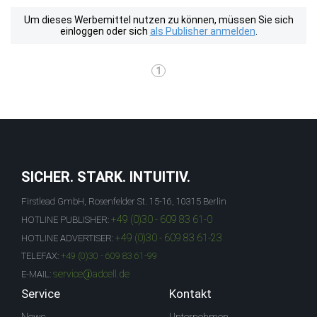
Um dieses Werbemittel nutzen zu können, müssen Sie sich
einloggen oder sich
als Publisher anmelden
.
1
SICHER. STARK. INTUITIV.
Firstlead GmbH, Rosenfelder St. 15-16, 10315 Berlin
+49 (0)30 - 609 83 61-0
HOTLINE PUBLISHER:
+49 (0)30 - 609 83 61-23
HOTLINE ADVERTISER:
TELEFAX:
+49 (0)30 - 609 83 61-99
service@adcell.de
E-MAIL:
Service
Kontakt