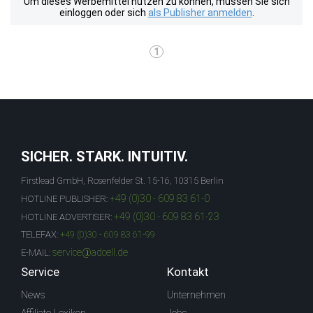
Um dieses Werbemittel nutzen zu können, müssen Sie sich
einloggen oder sich
als Publisher anmelden
.
1
SICHER. STARK. INTUITIV.
Firstlead GmbH, Rosenfelder St. 15-16, 10315 Berlin
+49 (0)30 - 609 83 61-0
HOTLINE PUBLISHER:
+49 (0)30 - 609 83 61-23
HOTLINE ADVERTISER:
TELEFAX:
+49 (0)30 - 609 83 61-99
service@adcell.de
E-MAIL:
Service
Kontakt
News
Unternehmen