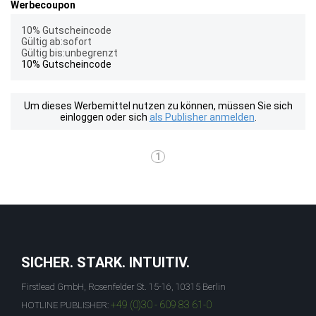
Werbecoupon
10% Gutscheincode
Gültig ab:sofort
Gültig bis:unbegrenzt
10% Gutscheincode
Um dieses Werbemittel nutzen zu können, müssen Sie sich
einloggen oder sich
als Publisher anmelden
.
1
SICHER. STARK. INTUITIV.
Firstlead GmbH, Rosenfelder St. 15-16, 10315 Berlin
+49 (0)30 - 609 83 61-0
HOTLINE PUBLISHER: