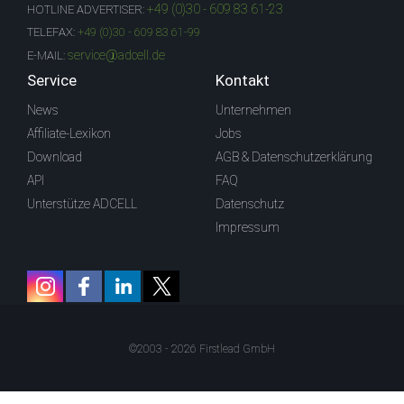
+49 (0)30 - 609 83 61-23
HOTLINE ADVERTISER:
TELEFAX:
+49 (0)30 - 609 83 61-99
service@adcell.de
E-MAIL:
Service
Kontakt
News
Unternehmen
Affiliate-Lexikon
Jobs
Download
AGB & Datenschutzerklärung
API
FAQ
Unterstütze ADCELL
Datenschutz
Impressum
©2003 - 2026 Firstlead GmbH