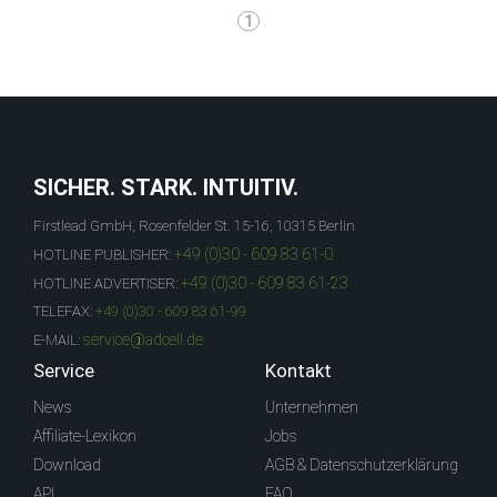
1
SICHER. STARK. INTUITIV.
Firstlead GmbH, Rosenfelder St. 15-16, 10315 Berlin
+49 (0)30 - 609 83 61-0
HOTLINE PUBLISHER:
+49 (0)30 - 609 83 61-23
HOTLINE ADVERTISER:
TELEFAX:
+49 (0)30 - 609 83 61-99
service@adcell.de
E-MAIL:
Service
Kontakt
News
Unternehmen
Affiliate-Lexikon
Jobs
Download
AGB & Datenschutzerklärung
API
FAQ