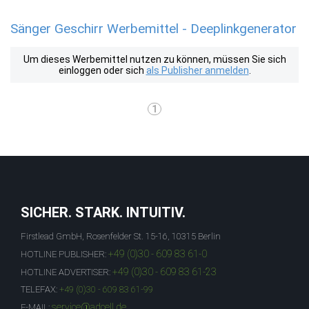
Sänger Geschirr Werbemittel - Deeplinkgenerator
Um dieses Werbemittel nutzen zu können, müssen Sie sich
einloggen oder sich
als Publisher anmelden
.
1
SICHER. STARK. INTUITIV.
Firstlead GmbH, Rosenfelder St. 15-16, 10315 Berlin
+49 (0)30 - 609 83 61-0
HOTLINE PUBLISHER:
+49 (0)30 - 609 83 61-23
HOTLINE ADVERTISER:
TELEFAX:
+49 (0)30 - 609 83 61-99
service@adcell.de
E-MAIL: