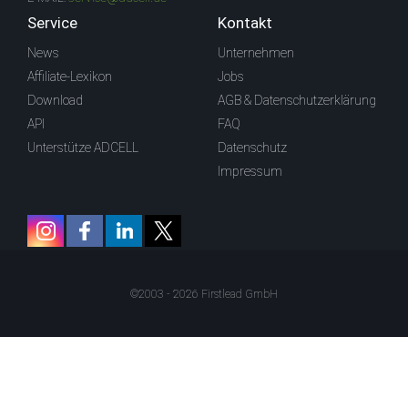
Service
Kontakt
News
Unternehmen
Affiliate-Lexikon
Jobs
Download
AGB & Datenschutzerklärung
API
FAQ
Unterstütze ADCELL
Datenschutz
Impressum
©2003 - 2026 Firstlead GmbH