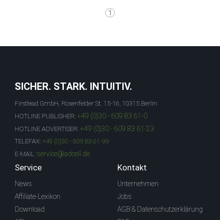
1
SICHER. STARK. INTUITIV.
Firstlead GmbH, Rosenfelder St. 15-16, 10315 Berlin
+49 (0)30 - 609 83 61-0
HOTLINE PUBLISHER:
+49 (0)30 - 609 83 61-23
HOTLINE ADVERTISER:
TELEFAX:
+49 (0)30 - 609 83 61-99
service@adcell.de
E-MAIL:
Service
Kontakt
News
Unternehmen
Affiliate-Lexikon
Jobs
Download
AGB & Datenschutzerklärung