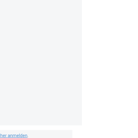
isher anmelden
.