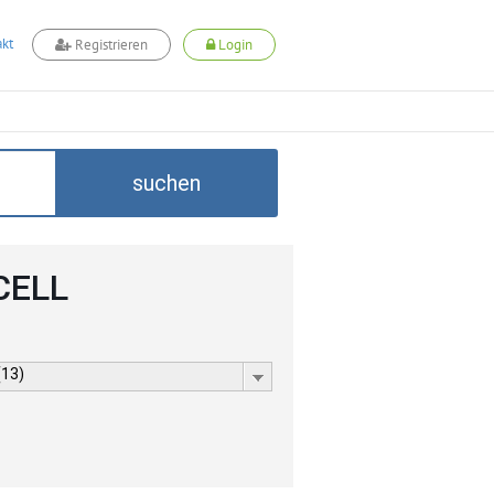
kt
Registrieren
Login
suchen
CELL
(13)