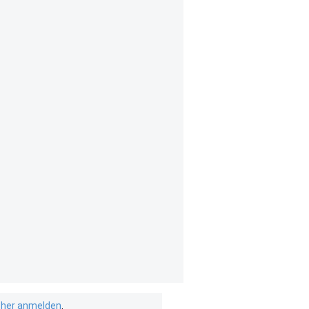
isher anmelden
.