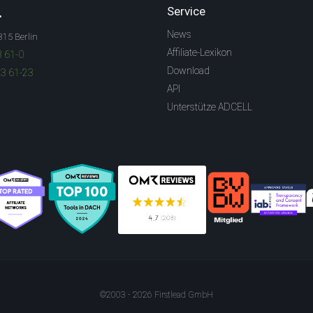
.
Service
News
315 Berlin
Affiliate-Lexikon
3 61-0
Download
83 61-23
API
Unterstütze ADCELL
©2003 - 2026 Firstlead GmbH