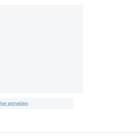
isher anmelden
.