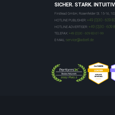
SICHER. STARK. INTUITIV
Firstlead GmbH, Rosenfelder St. 15-16, 10
+49 (0)30 - 609 8
HOTLINE PUBLISHER:
+49 (0)30 - 609 
HOTLINE ADVERTISER:
TELEFAX:
+49 (0)30 - 609 83 61-99
service@adcell.de
E-MAIL: