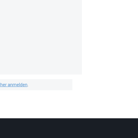
isher anmelden
.