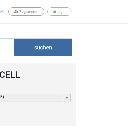
kt
Registrieren
Login
suchen
DCELL
(5)