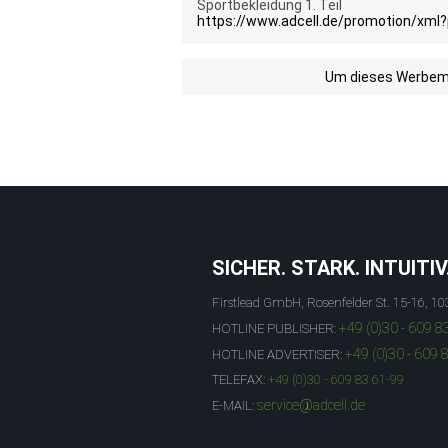
Sportbekleidung 1. Teil
https://www.adcell.de/promotion/xml
Um dieses Werbemit
SICHER. STARK. INTUITIV
Firstlead GmbH, Rosenfelder St. 15-16, 10
+49 (0)30 - 609 8
HOTLINE PUBLISHER:
+49 (0)30 - 609 
HOTLINE ADVERTISER:
TELEFAX:
+49 (0)30 - 609 83 61-99
service@adcell.de
E-MAIL: