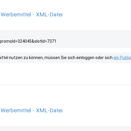
 Werbemittel - XML-Datei
?promoId=324045&slotId=7371
tel nutzen zu können, müssen Sie sich einloggen oder sich
als Publ
 Werbemittel - XML-Datei