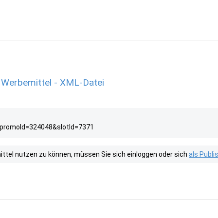
 Werbemittel - XML-Datei
?promoId=324048&slotId=7371
tel nutzen zu können, müssen Sie sich einloggen oder sich
als Publ