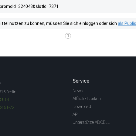
?promoId=324043&slotId=7371
tel nutzen zu können, müssen Sie sich einloggen oder sich
als Publ
1
.
Service
News
315 Berlin
Affiliate-Lexikon
3 61-0
Download
83 61-23
API
Unterstütze ADCELL