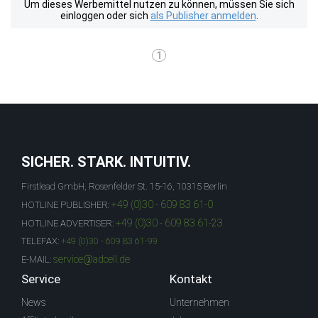
Um dieses Werbemittel nutzen zu können, müssen Sie sich
einloggen oder sich
als Publisher anmelden
.
1
SICHER. STARK. INTUITIV.
Firstlead GmbH, Rosenfelder St. 15-16, 10315 Berlin
+49 (0)30 - 609 83 61-0
HOTLINE PUBLISHER:
+49 (0)30 - 609 83 61-23
HOTLINE ADVERTISER:
TELEFAX:
+49 (0)30 - 609 83 61-99
service@adcell.de
E-MAIL:
Service
Kontakt
News
Unternehmen