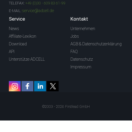
TELEFAX:
+49 (0)30 - 609 83 61-99
service@adcell.de
E-MAIL:
Service
Kontakt
News
Unternehmen
Affiliate-Lexikon
Jobs
Download
AGB & Datenschutzerklärung
API
FAQ
Unterstütze ADCELL
Datenschutz
Impressum
©2003 - 2026 Firstlead GmbH