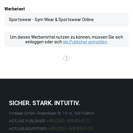
Werbetext
Sportswear - Gym Wear & Sportswear Online
Um dieses Werbemittel nutzen zu können, müssen Sie sich
einloggen oder sich
als Publisher anmelden
.
1
SICHER. STARK. INTUITIV.
Firstlead GmbH, Rosenfelder St. 15-16, 10315 Berlin
+49 (0)30 - 609 83 61-0
HOTLINE PUBLISHER:
+49 (0)30 - 609 83 61-23
HOTLINE ADVERTISER: