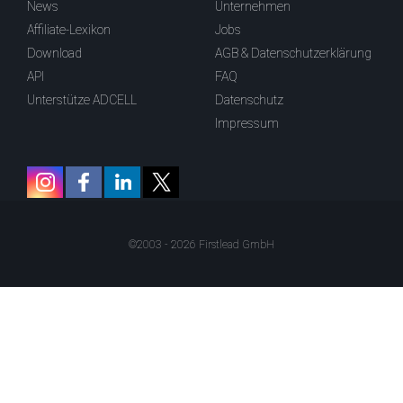
News
Unternehmen
Affiliate-Lexikon
Jobs
Download
AGB & Datenschutzerklärung
API
FAQ
Unterstütze ADCELL
Datenschutz
Impressum
©2003 - 2026 Firstlead GmbH