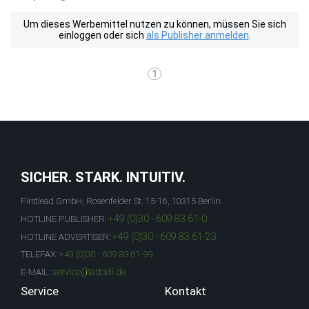
Um dieses Werbemittel nutzen zu können, müssen Sie sich
einloggen oder sich
als Publisher anmelden
.
1
SICHER. STARK. INTUITIV.
Firstlead GmbH, Rosenfelder St. 15-16, 10315 Berlin
+49 (0)30 - 609 83 61-0
HOTLINE PUBLISHER:
+49 (0)30 - 609 83 61-23
HOTLINE ADVERTISER:
TELEFAX:
+49 (0)30 - 609 83 61-99
service@adcell.de
E-MAIL:
Service
Kontakt